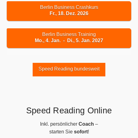
Berlin Business Crashkurs
Fr., 18. Dez. 2026
Berlin Business Training
Mo., 4. Jan. - Di., 5. Jan. 2027
Speed Reading bundesweit
Speed Reading Online
Inkl. persönlicher
Coach
–
starten Sie
sofort
!