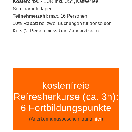
Kosten:
490,- EUR inkl. USt., Kaffee/Tee,
Seminarunterlagen.
Teilnehmerzahl:
max. 16 Personen
10% Rabatt
bei zwei Buchungen für denselben
Kurs (2. Person muss kein Zahnarzt sein).
kostenfreie
Refresherkurse (ca. 3h):
6 Fortbildungspunkte
(Anerkennungsbescheinigung
hier
)