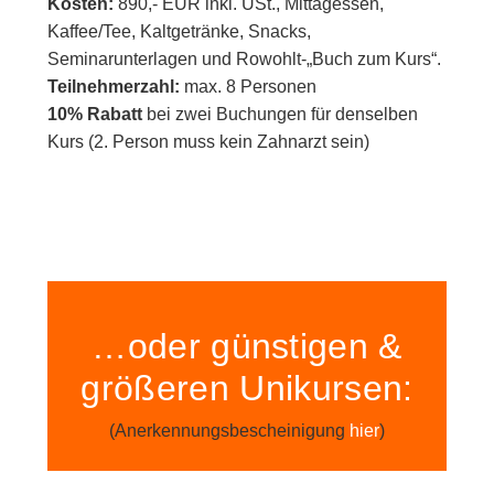
Kosten:
890,- EUR inkl. USt., Mittagessen,
Kaffee/Tee, Kaltgetränke, Snacks,
Seminarunterlagen und Rowohlt-„Buch zum Kurs“.
Teilnehmerzahl:
max. 8 Personen
10% Rabatt
bei zwei Buchungen für denselben
Kurs (2. Person muss kein Zahnarzt sein)
…oder günstigen &
größeren Unikursen:
(Anerkennungsbescheinigung
hier
)