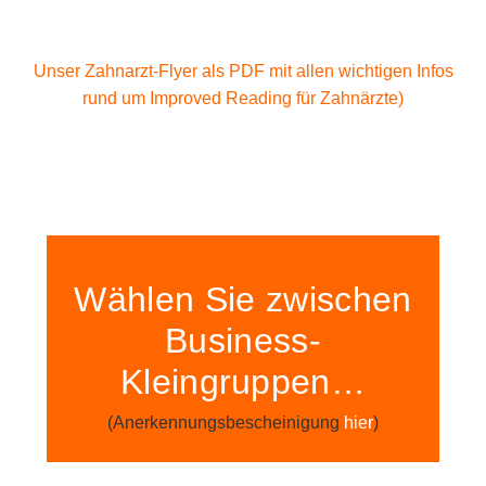
Unser Zahnarzt-Flyer als PDF mit allen wichtigen Infos
rund um Improved Reading für Zahnärzte)
Wählen Sie zwischen
Business-
Kleingruppen…
(Anerkennungsbescheinigung
hier
)