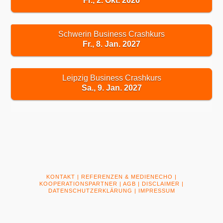
Fr., 2. Okt. 2026
Schwerin Business Crashkurs
Fr., 8. Jan. 2027
Leipzig Business Crashkurs
Sa., 9. Jan. 2027
KONTAKT
|
REFERENZEN & MEDIENECHO
|
KOOPERATIONSPARTNER
|
AGB
|
DISCLAIMER
|
DATENSCHUTZERKLÄRUNG
|
IMPRESSUM