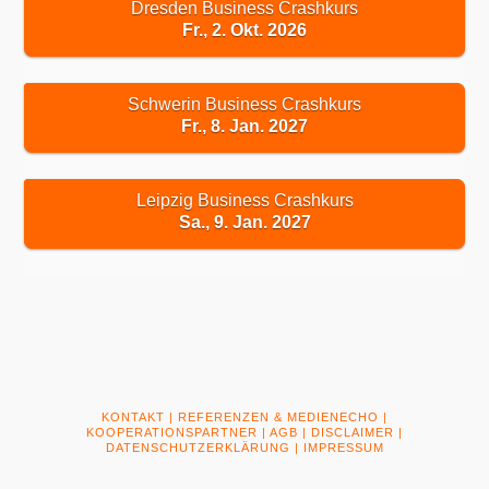
Dresden Business Crashkurs
Fr., 2. Okt. 2026
Schwerin Business Crashkurs
Fr., 8. Jan. 2027
Leipzig Business Crashkurs
Sa., 9. Jan. 2027
KONTAKT
|
REFERENZEN & MEDIENECHO
|
KOOPERATIONSPARTNER
|
AGB
|
DISCLAIMER
|
DATENSCHUTZERKLÄRUNG
|
IMPRESSUM