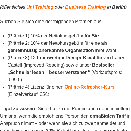
(öffentliches
Uni Training
oder
Business Training
in
Berlin
)
Suchen Sie sich eine der folgenden Prämien aus:
(Prämie 1) 10% der Nettokursgebühr
für Sie
(Prämie 2) 10% der Nettokursgebühr für eine als
gemeinnützig anerkannte Organisation
Ihrer Wahl
(Prämie 3)
12 hochwertige Design-Bleistifte
von Faber
Castell (Improved Reading) sowie unser
Bestseller
„Schneller lesen – besser verstehen“
(Verkaufspreis:
9,99 €)
(Prämie 4) Lizenz für einen
Online-Refresher-Kurs
(Einzelverkauf: 35€)
…gut zu wissen:
Sie erhalten die Prämie auch dann in vollem
Umfang, wenn die empfohlene Person den
ermäßigten Tarif
in
Anspruch nimmt – oder wenn sie sich zu zweit anmeldet und
dann beide Personen
20% Rabatt
erhalten. Eine prozentuale