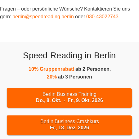
Fragen – oder persönliche Wünsche? Kontaktieren Sie uns
gern:
berlin@speedreading.berlin
oder
030-43022743
Speed Reading in Berlin
10% Gruppenrabatt
ab 2 Personen
,
20%
ab 3 Personen
Berlin Business Training
Do., 8. Okt. - Fr., 9. Okt. 2026
Berlin Business Crashkurs
Fr., 18. Dez. 2026